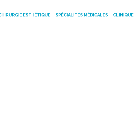
CHIRURGIE ESTHÉTIQUE
SPÉCIALITÉS MÉDICALES
CLINIQUE
GIE - LISTE DES
 PRIX TUNISIE 2024
TUNISIE