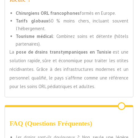
Chirurgiens ORL francophones
formés en Europe.
Tarifs globaux
60 % moins chers, incluant souvent
l’hébergement.
Tourisme médical
: Combinez soins et détente (hôtels
partenaires).
La
pose de drains transtympaniques en Tunisie
est une
solution rapide, sûre et économique pour traiter les otites
récidivantes. Grâce à des infrastructures modernes et un
personnel qualifié, le pays s’affirme comme une référence
pour les soins ORL pédiatriques et adultes.
FAQ (Questions Fréquentes)
Les drains sont-ils douloureux ?
: Non, seule une légère