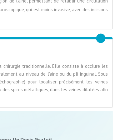
gion de l’aine, permettant de rétablir une circulation
roscopique, qui est moins invasive, avec des incisions
 chirurgie traditionnelle. Elle consiste à occlure les
ralement au niveau de l’aine ou du pli inguinal. Sous
’échographie) pour localiser précisément les veines
 des spires métalliques, dans les veines dilatées afin
enez Un Devis Gratuit