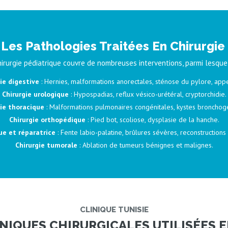
Les Pathologies Traitées En Chirurgie
hirurgie pédiatrique couvre de nombreuses interventions, parmi lesquel
ie digestive
: Hernies, malformations anorectales, sténose du pylore, appe
Chirurgie urologique
: Hypospadias, reflux vésico-urétéral, cryptorchidie.
gie thoracique
: Malformations pulmonaires congénitales, kystes bronchog
Chirurgie orthopédique
: Pied bot, scoliose, dysplasie de la hanche.
ue et réparatrice
: Fente labio-palatine, brûlures sévères, reconstructions
Chirurgie tumorale
: Ablation de tumeurs bénignes et malignes.
CLINIQUE TUNISIE
NIQUES CHIRURGICALES UTILISÉES E