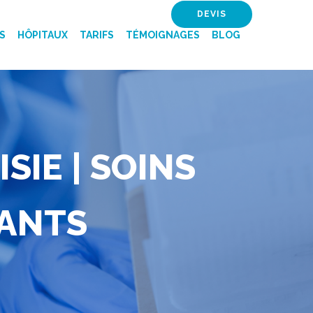
DEVIS
S
HÔPITAUX
TARIFS
TÉMOIGNAGES
BLOG
SIE | SOINS
FANTS