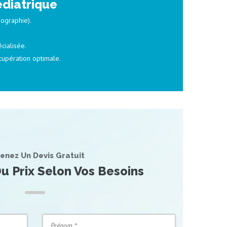
édiatrique
hographie).
cialisée.
écupération optimale.
enez Un Devis Gratuit
u Prix Selon Vos Besoins