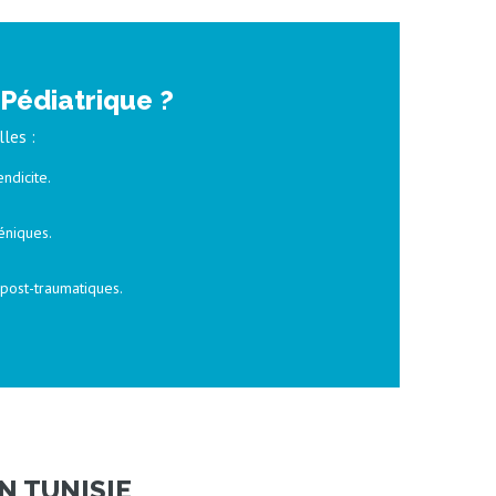
 Pédiatrique ?
les :
ndicite.
éniques.
 post-traumatiques.
N TUNISIE