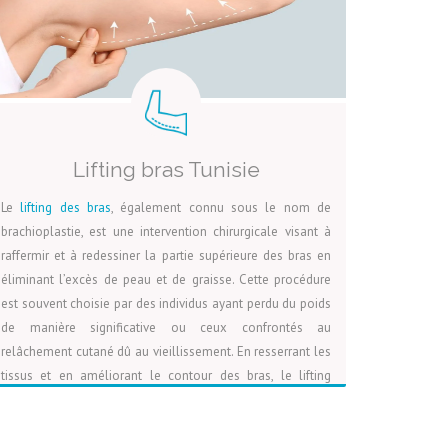
rejet ou d’allergie. Cette intervention est de plus en plus
prisée pour son approche moins invasive par rapport aux
implants traditionnels, tout en offrant des résultats
durables et harmonieux.
Lifting bras Tunisie
Le
lifting des bras
, également connu sous le nom de
brachioplastie, est une intervention chirurgicale visant à
raffermir et à redessiner la partie supérieure des bras en
éliminant l’excès de peau et de graisse. Cette procédure
est souvent choisie par des individus ayant perdu du poids
de manière significative ou ceux confrontés au
relâchement cutané dû au vieillissement. En resserrant les
tissus et en améliorant le contour des bras, le lifting
permet de retrouver une silhouette plus tonique et
LIRE LA SUITE
VOIR LA PAGE
DEVIS
harmonieuse. Le processus chirurgical, combiné à une
période de récupération adaptée, assure des résultats