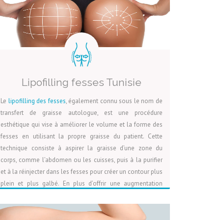
Lipofilling fesses Tunisie
Le
lipofilling des fesses
, également connu sous le nom de
transfert de graisse autologue, est une procédure
esthétique qui vise à améliorer le volume et la forme des
fesses en utilisant la propre graisse du patient. Cette
technique consiste à aspirer la graisse d’une zone du
corps, comme l’abdomen ou les cuisses, puis à la purifier
et à la réinjecter dans les fesses pour créer un contour plus
plein et plus galbé. En plus d’offrir une augmentation
naturelle du volume, le lipofilling des fesses permet de
LIRE LA SUITE
VOIR LA PAGE
DEVIS
sculpter les zones donneuses, offrant ainsi des résultats
esthétiques améliorés tout en minimisant les risques de