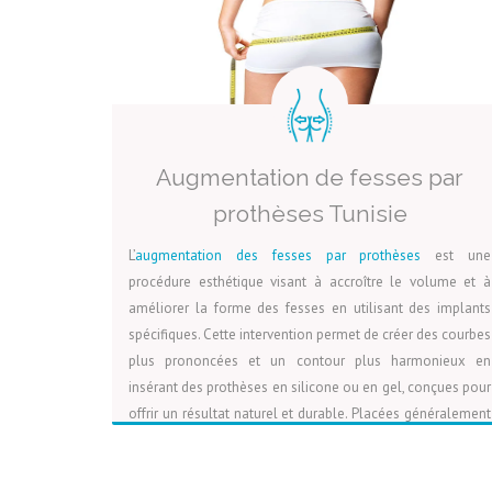
améliorer la posture et le confort général. En combinant
des techniques chirurgicales avancées et un suivi post-
opératoire attentif, l’abdominoplastie offre aux patients
une solution efficace pour retrouver une silhouette
tonique et harmonieuse.
Augmentation de fesses par
prothèses Tunisie
L’
augmentation des fesses par prothèses
est une
procédure esthétique visant à accroître le volume et à
améliorer la forme des fesses en utilisant des implants
spécifiques. Cette intervention permet de créer des courbes
plus prononcées et un contour plus harmonieux en
insérant des prothèses en silicone ou en gel, conçues pour
offrir un résultat naturel et durable. Placées généralement
sous le muscle ou la graisse des fesses, les prothèses
sont ajustées selon les préférences du patient et les
LIRE LA SUITE
VOIR LA PAGE
DEVIS