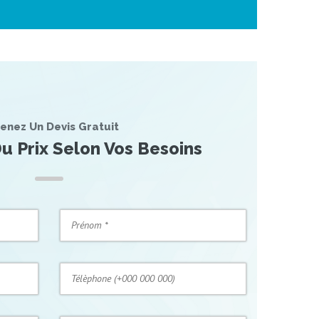
enez Un Devis Gratuit
u Prix Selon Vos Besoins