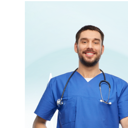
recommandations du chirurgien. L’augmentation par
prothèses est idéale pour ceux qui recherchent une
transformation significative du volume des fesses et qui
souhaitent des résultats prévisibles. En plus d’améliorer
l’esthétique corporelle, cette procédure peut également
renforcer la confiance en soi et la satisfaction personnelle,
tout en nécessitant une période de récupération pour
garantir une intégration optimale des implants et un
résultat final harmonieux.