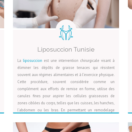
Liposuccion Tunisie
La
liposuccion
est une intervention chirurgicale visant à
éliminer les dépôts de graisse tenaces qui résistent
souvent aux régimes alimentaires et à l’exercice physique.
Cette procédure, souvent considérée comme un
complément aux efforts de remise en forme, utilise des
canules fines pour aspirer les cellules graisseuses de
zones ciblées du corps, telles que les cuisses, les hanches,
l’abdomen ou les bras. En permettant un remodelage
précis des contours corporels, la liposuccion aide à obtenir
LIRE LA SUITE
VOIR LA PAGE
DEVIS
une silhouette plus harmonieuse et proportionnée. Bien
qu’elle ne soit pas une solution de perte de poids en soi,