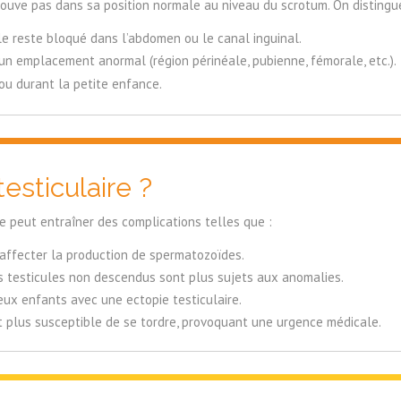
 trouve pas dans sa position normale au niveau du scrotum. On distingu
le reste bloqué dans l’abdomen ou le canal inguinal.
 un emplacement anormal (région périnéale, pubienne, fémorale, etc.).
ou durant la petite enfance.
testiculaire ?
lle peut entraîner des complications telles que :
 affecter la production de spermatozoïdes.
s testicules non descendus sont plus sujets aux anomalies.
ux enfants avec une ectopie testiculaire.
t plus susceptible de se tordre, provoquant une urgence médicale.