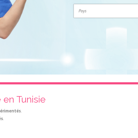
 en Tunisie
périmentés
.
és
.