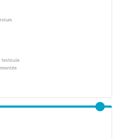
crotum.
 testicule.
 remontée.