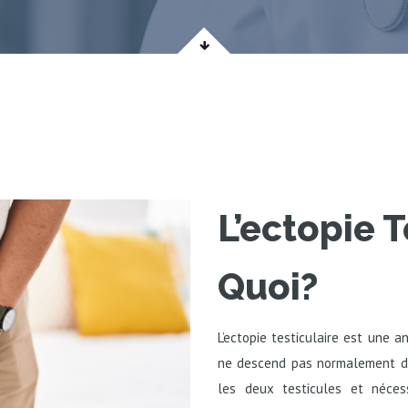
L’ectopie T
Quoi?
L’ectopie testiculaire est une a
ne descend pas normalement da
les deux testicules et nécess