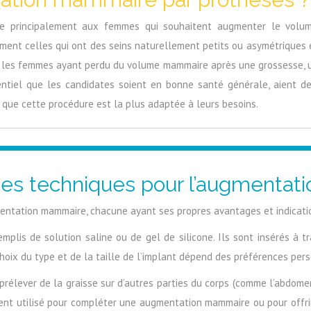
e principalement aux femmes qui souhaitent augmenter le volum
ment celles qui ont des seins naturellement petits ou asymétriques e
les femmes ayant perdu du volume mammaire après une grossesse, un
ntiel que les candidates soient en bonne santé générale, aient des
r que cette procédure est la plus adaptée à leurs besoins.
ntes techniques pour l’augmenta
mentation mammaire, chacune ayant ses propres avantages et indicati
plis de solution saline ou de gel de silicone. Ils sont insérés à t
choix du type et de la taille de l’implant dépend des préférences pe
rélever de la graisse sur d’autres parties du corps (comme l’abdomen 
ouvent utilisé pour compléter une augmentation mammaire ou pour offri