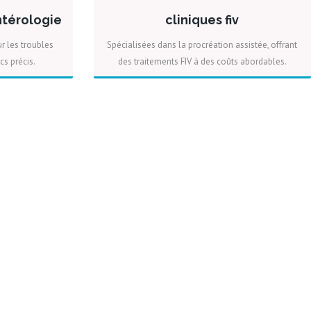
ntérologie
cliniques fiv
ur les troubles
Spécialisées dans la procréation assistée, offrant
cs précis.
des traitements FIV à des coûts abordables.
IS
PLUS
DEVIS