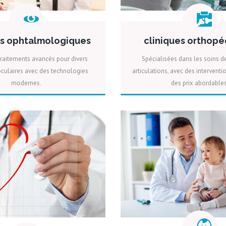
es ophtalmologiques
cliniques orthop
traitements avancés pour divers
Spécialisées dans les soins d
culaires avec des technologies
articulations, avec des interventi
modernes.
des prix abordables
PLUS
DEVIS
PLUS
DEV