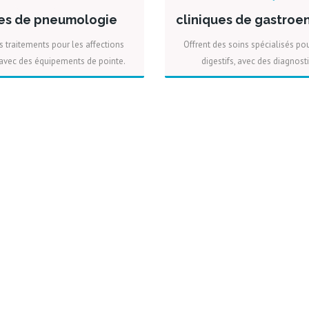
ues de pneumologie
cliniques de gastroe
 traitements pour les affections
Offrent des soins spécialisés po
avec des équipements de pointe.
digestifs, avec des diagnosti
PLUS
DEVIS
PLUS
DEV