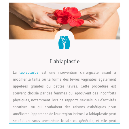
LIRE LA SUITE
VOIR LA PAGE
DEVIS
que de nombreux patients rapportent une amélioration de leur
confiance en soi après l’intervention, il est crucial de discuter
des attentes réalistes et des risques potentiels avec un
professionnel de santé qualifié. Une bonne compréhension des
résultats attendus et des soins postopératoires peut contribuer
à un processus de guérison positif et à une satisfaction accrue.
Labiaplastie
La
labiaplastie
est une intervention chirurgicale visant à
modifier la taille ou la forme des lèvres vaginales, également
appelées grandes ou petites lèvres. Cette procédure est
souvent choisie par des femmes qui éprouvent des inconforts
physiques, notamment lors de rapports sexuels ou d’activités
sportives, ou qui souhaitent des raisons esthétiques pour
améliorer l’apparence de leur région intime. La labiaplastie peut
se réaliser sous anesthésie locale ou générale, et elle peut
impliquer l’ablation d’excès de tissu ou la réinjection de graisse