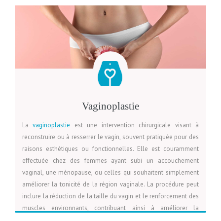
LIRE LA SUITE
VOIR LA PAGE
DEVIS
pour obtenir un résultat harmonieux. Comme toute chirurgie, il
est essentiel de discuter des attentes et des risques avec un
professionnel de santé qualifié avant de prendre une décision.
De nombreuses femmes rapportent une satisfaction élevée
après la procédure, se sentant plus à l’aise et confiantes dans
leur corps.
Vaginoplastie
La
vaginoplastie
est une intervention chirurgicale visant à
reconstruire ou à resserrer le vagin, souvent pratiquée pour des
raisons esthétiques ou fonctionnelles. Elle est couramment
effectuée chez des femmes ayant subi un accouchement
vaginal, une ménopause, ou celles qui souhaitent simplement
améliorer la tonicité de la région vaginale. La procédure peut
inclure la réduction de la taille du vagin et le renforcement des
muscles environnants, contribuant ainsi à améliorer la
satisfaction sexuelle et à réduire des symptômes tels que la