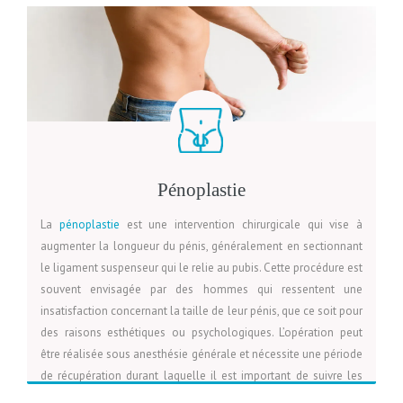
LIRE LA SUITE
VOIR LA PAGE
DEVIS
crucial de discuter des attentes et des risques avec un
professionnel de santé qualifié. Les femmes doivent être
conscientes que la procédure ne modifie pas la fonction
sexuelle ni les sensations, mais elle peut offrir un sentiment de
réassurance et de satisfaction personnelle.
Pénoplastie
La
pénoplastie
est une intervention chirurgicale qui vise à
augmenter la longueur du pénis, généralement en sectionnant
le ligament suspenseur qui le relie au pubis. Cette procédure est
souvent envisagée par des hommes qui ressentent une
insatisfaction concernant la taille de leur pénis, que ce soit pour
des raisons esthétiques ou psychologiques. L’opération peut
être réalisée sous anesthésie générale et nécessite une période
de récupération durant laquelle il est important de suivre les
instructions du chirurgien pour éviter des complications. Bien