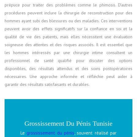
prépuce pour traiter des problèmes comme le phimosis. D’autres
procédures peuvent inclure la chirurgie de reconstruction pour des
hommes ayant subi des blessures ou des maladies. Ces interventions
peuvent avoir des effets significatifs sur la confiance en soi et la
qualité de vie des patients, mais elles nécessitent une évaluation
soigneuse des attentes et des risques associés. Il est essentiel que
les hommes intéressés par une chirurgie intime consultent un
professionnel de santé qualifié pour discuter des options
disponibles, des résultats attendus et des soins postopératoires
nécessaires. Une approche informée et réfléchie peut aider à
garantir des résultats satisfaisants et durables.
Grossissement Du Pénis Tunisie
Le
grossissement du pénis
, souvent réalisé par