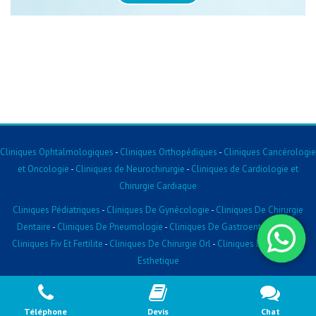
Cliniques Ophtalmologiques
-
Cliniques Orthopédiques
-
Cliniques Cancérologie
et Oncologie
-
Cliniques de Neurochirurgie
-
Cliniques de Cardiologie et
Chirurgie Cardiaque
Cliniques Pédiatriques
-
Cliniques De Gynécologie
-
Cliniques De Chirurgie
Dentaire
-
Cliniques De Pneumologie
-
Cliniques De Gastroentérologie
-
Cliniques Fiv Et Fertilite
-
Cliniques De Chirurgie Orl
-
Cliniques De Chirurgie
Esthetique
2026 © Clinique.tn
Téléphone
Devis
Chat