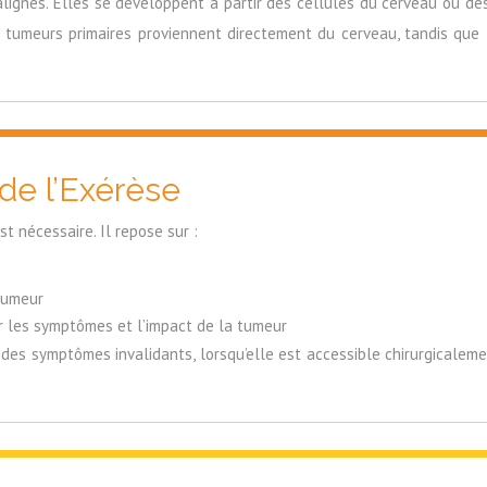
ignes. Elles se développent à partir des cellules du cerveau ou de
es tumeurs primaires proviennent directement du cerveau, tandis qu
 de l’Exérèse
st nécessaire. Il repose sur :
tumeur
er les symptômes et l’impact de la tumeur
s symptômes invalidants, lorsqu’elle est accessible chirurgicalemen