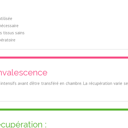
tilisée
nécessaire
 tissus sains
pératoire
onvalescence
s intensifs avant d’être transféré en chambre. La récupération varie sel
écupération :