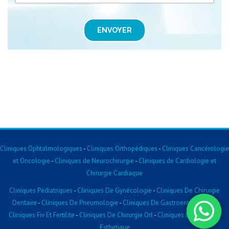
ENVOYER
Cliniques Ophtalmologiques
-
Cliniques Orthopédiques
-
Cliniques Cancérologie
et Oncologie
-
Cliniques de Neurochirurgie
-
Cliniques de Cardiologie et
Chirurgie Cardiaque
Cliniques Pédiatriques
-
Cliniques De Gynécologie
-
Cliniques De Chirurgie
Dentaire
-
Cliniques De Pneumologie
-
Cliniques De Gastroentérologie
-
Cliniques Fiv Et Fertilite
-
Cliniques De Chirurgie Orl
-
Cliniques De Chirurgie
Esthetique