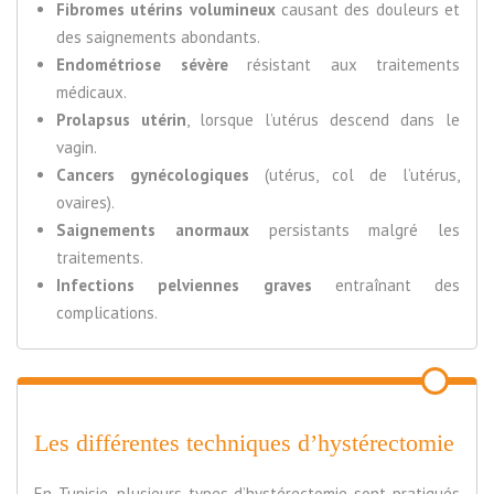
Fibromes utérins volumineux
causant des douleurs et
des saignements abondants.
Endométriose sévère
résistant aux traitements
médicaux.
Prolapsus utérin
, lorsque l’utérus descend dans le
vagin.
Cancers gynécologiques
(utérus, col de l’utérus,
ovaires).
Saignements anormaux
persistants malgré les
traitements.
Infections pelviennes graves
entraînant des
complications.
Les différentes techniques d’hystérectomie
En Tunisie, plusieurs types d’hystérectomie sont pratiqués