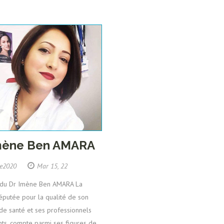
mène Ben AMARA
ue2020
Mar 15, 22
 du Dr Imène Ben AMARA La
réputée pour la qualité de son
de santé et ses professionnels
ts, compte parmi ses figures de