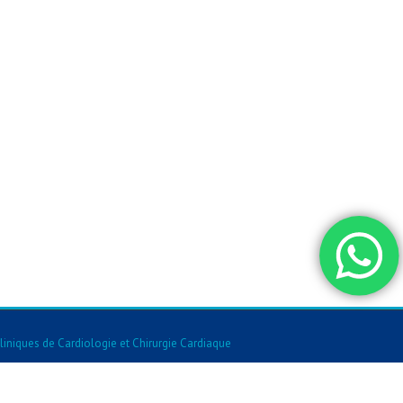
liniques de Cardiologie et Chirurgie Cardiaque
Fiv Et Fertilite
-
Cliniques De Chirurgie Orl
-
Cliniques De Chirurgie Esthetique