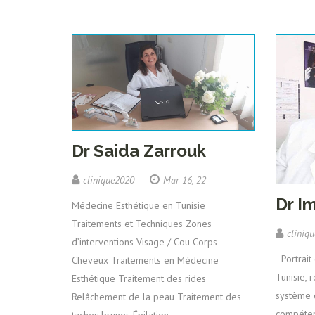
Dr Saida Zarrouk
clinique2020
Mar 16, 22
Dr I
Médecine Esthétique en Tunisie
Traitements et Techniques Zones
cliniq
d’interventions Visage / Cou Corps
Portrait
Cheveux Traitements en Médecine
Tunisie, 
Esthétique Traitement des rides
système 
Relâchement de la peau Traitement des
compéten
taches brunes Épilation