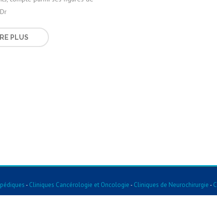
 Dr
IRE PLUS
opédiques
-
Cliniques Cancérologie et Oncologie
-
Cliniques de Neurochirurgie
-
C
entaire
-
Cliniques De Pneumologie
-
Cliniques De Gastroentérologie
-
Cliniques 