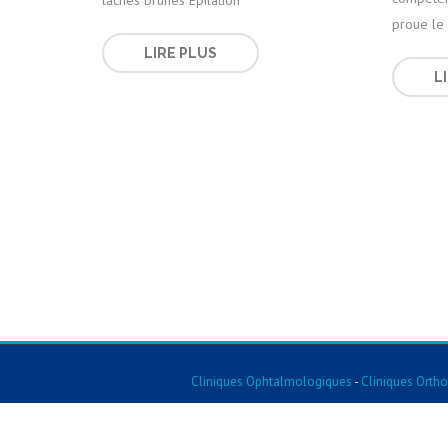
proue le
LIRE PLUS
L
Cliniques Ophtalmologiques
-
Cliniques Orth
Cliniques Pédiatriques
-
Cliniques De Gynécologie
-
Cliniques De Chirurgie D