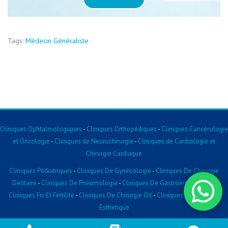
Tags:
Médecin Généraliste
Cliniques Ophtalmologiques
-
Cliniques Orthopédiques
-
Cliniques Cancérologie
et Oncologie
-
Cliniques de Neurochirurgie
-
Cliniques de Cardiologie et
Chirurgie Cardiaque
Cliniques Pédiatriques
-
Cliniques De Gynécologie
-
Cliniques De Chirurgie
Dentaire
-
Cliniques De Pneumologie
-
Cliniques De Gastroentérologie
-
Cliniques Fiv Et Fertilite
-
Cliniques De Chirurgie Orl
-
Cliniques De Chirurgie
Esthetique
2026 © Clinique.tn