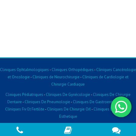
Cliniques Ophtalmologiques
-
Cliniques Orthopédiques
-
Cliniques Cancérologie
et Oncologie
-
Cliniques de Neurochirurgie
-
Cliniques de Cardiologie et
Chirurgie Cardiaque
Cliniques Pédiatriques
-
Cliniques De Gynécologie
-
Cliniques De Chirurgie
Dentaire
-
Cliniques De Pneumologie
-
Cliniques De Gastroentérologie
-
Cliniques Fiv Et Fertilite
-
Cliniques De Chirurgie Orl
-
Cliniques De Chirurgie
Esthetique
2026 © Clinique.tn