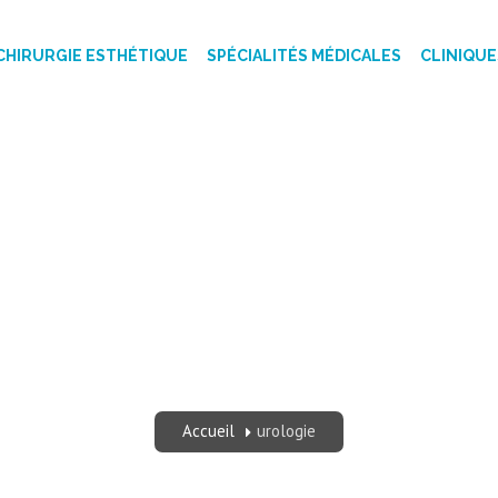
CHIRURGIE ESTHÉTIQUE
SPÉCIALITÉS MÉDICALES
CLINIQUE
ISTE DES MEILLEUR
SIE 2024 - CLINIQ
Accueil
urologie