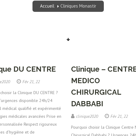
Accueil
Cliniques Monastir
ique DU CENTRE
Clinique – CENTR
MEDICO
ue2020
Fév 21, 22
CHIRURGICAL
choisir la Clinique DU CENTRE ?
d’urgences disponible 24h/24
DABBABI
l médical qualifié et expérimenté
gies médicales avancées Prise en
clinique2020
Fév 21, 22
ersonnalisée Respect rigoureux
Pourquoi choisir la Clinique Centre
es d’hygiène et de
Chirurgical Dabbabi ? Urgences 24