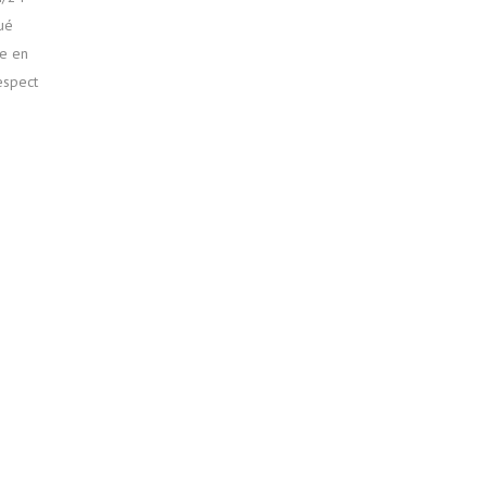
ué
se en
espect