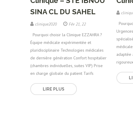
Clinique – STE IBNOU
Clin
SINA CL DU SAHEL
cliniq
Pourquoi
clinique2020
Fév 21, 22
Urgences
Pourquoi choisir la Clinique EZZAHRA ?
spéciali
Équipe médicale expérimentée et
médicale
pluridisciplinaire Technologies médicales
adaptée 
de dernière génération Confort hospitalier
rigoureu
(chambres individuelles, suites VIP) Prise
en charge globale du patient Tarifs
L
LIRE PLUS