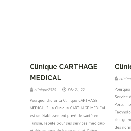
Clinique CARTHAGE
Clin
MEDICAL
cliniq
Pourquoi 
clinique2020
Fév 21, 22
Service 
Pourquoi choisir la Clinique CARTHAGE
Personne
MEDICAL ? La Clinique CARTHAGE MEDICAL
Technolo
est un établissement privé de santé en
charge p
Tunisie, réputé pour ses services médicaux
des norm
et chirurgicaux de haute qualité. Grâce