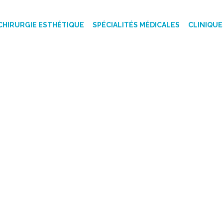
CHIRURGIE ESTHÉTIQUE
SPÉCIALITÉS MÉDICALES
CLINIQUE
NASTIR - LISTE D
 PRIX TUNISIE 2025
TUNISIE