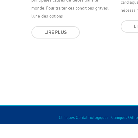
principales causes de décès dans le
cardiaque
monde. Pour traiter ces conditions graves,
nécessai
l'une des options
L
LIRE PLUS
Cliniques Ophtalmologiques
-
Cliniques Orth
Cliniques Pédiatriques
-
Cliniques De Gynécologie
-
Cliniques De Chirurgie D