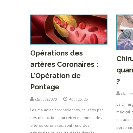
Opérations des
Chir
artères Coronaires :
quan
L’Opération de
?
Pontage
cliniq
clinique2020
Août 25, 25
La chirur
Les maladies coronariennes, causées par
médical c
des obstructions ou rétrécissements des
maladies
artères coronaires, sont l'une des
personne 