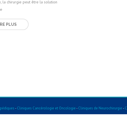
, la chirurgie peut être la solution
re
IRE PLUS
opédiques
-
Cliniques Cancérologie et Oncologie
-
Cliniques de Neurochirurgie
-
C
entaire
-
Cliniques De Pneumologie
-
Cliniques De Gastroentérologie
-
Cliniques 