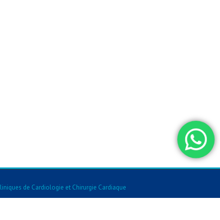
liniques de Cardiologie et Chirurgie Cardiaque
Fiv Et Fertilite
-
Cliniques De Chirurgie Orl
-
Cliniques De Chirurgie Esthetique