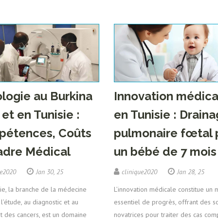
logie au Burkina
Innovation médica
et en Tunisie :
en Tunisie : Drain
étences, Coûts
pulmonaire fœtal 
adre Médical
un bébé de 7 mois
ue2020
Jan 30, 25
clinique2020
Jan 28, 25
ie, la branche de la médecine
L’innovation médicale constitue un 
l’étude, au diagnostic et au
essentiel de progrès, offrant des s
t des cancers, est un domaine
novatrices pour traiter des cas co