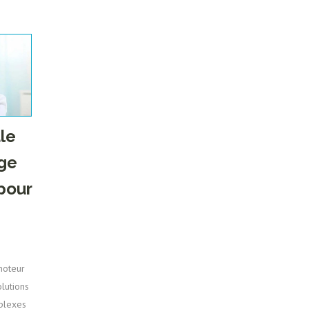
le
age
pour
moteur
olutions
mplexes