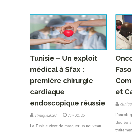
Tunisie – Un exploit
Onco
médical à Sfax :
Faso 
première chirurgie
Comp
cardiaque
et C
endoscopique réussie
cliniq
L’oncolog
clinique2020
Jan 31, 25
dédiée à 
La Tunisie vient de marquer un nouveau
traitemen