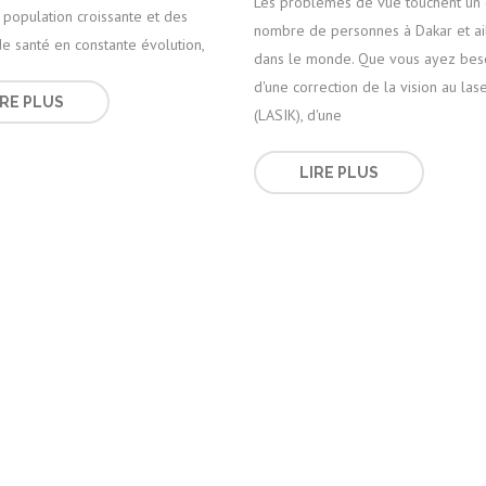
Les problèmes de vue touchent un
population croissante et des
nombre de personnes à Dakar et ai
e santé en constante évolution,
dans le monde. Que vous ayez bes
d'une correction de la vision au las
IRE PLUS
(LASIK), d'une
LIRE PLUS