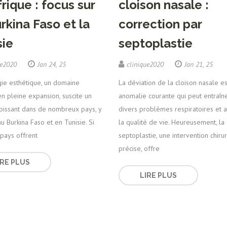
rique : focus sur
cloison nasale :
rkina Faso et la
correction par
sie
septoplastie
ue2020
Jan 24, 25
clinique2020
Jan 21, 25
gie esthétique, un domaine
La déviation de la cloison nasale e
n pleine expansion, suscite un
anomalie courante qui peut entraîn
roissant dans de nombreux pays, y
divers problèmes respiratoires et a
u Burkina Faso et en Tunisie. Si
la qualité de vie. Heureusement, la
pays offrent
septoplastie, une intervention chiru
précise, offre
IRE PLUS
LIRE PLUS