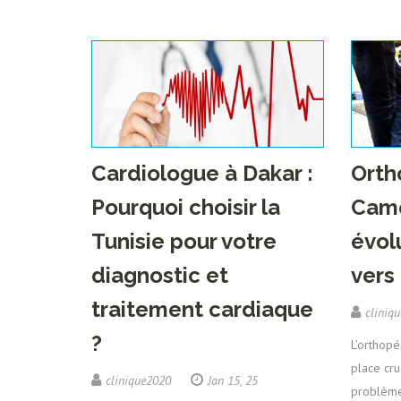
Cardiologue à Dakar :
Orth
Pourquoi choisir la
Came
Tunisie pour votre
évol
diagnostic et
vers
traitement cardiaque
cliniq
?
L’orthop
place cru
clinique2020
Jan 15, 25
problèmes