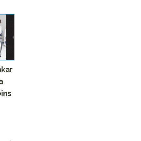
kar
a
oins