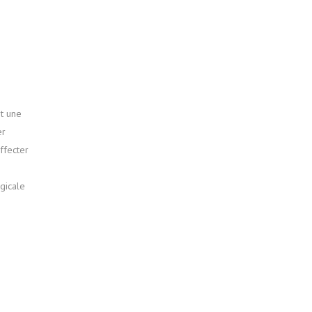
st une
er
ffecter
rgicale