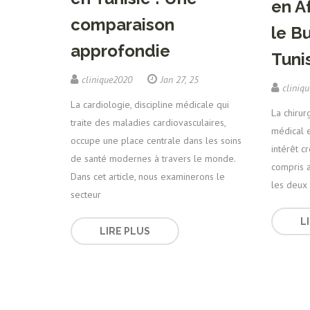
en Af
comparaison
le Bu
approfondie
Tuni
clinique2020
Jan 27, 25
cliniq
La cardiologie, discipline médicale qui
La chirur
traite des maladies cardiovasculaires,
médical e
occupe une place centrale dans les soins
intérêt c
de santé modernes à travers le monde.
compris a
Dans cet article, nous examinerons le
les deux 
secteur
L
LIRE PLUS