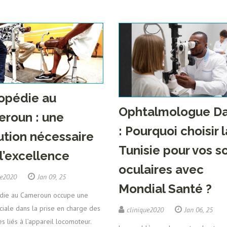
opédie au
Ophtalmologue Da
roun : une
: Pourquoi choisir l
ution nécessaire
Tunisie pour vos s
 l’excellence
oculaires avec
ue2020
Jan 09, 25
Mondial Santé ?
édie au Cameroun occupe une
ciale dans la prise en charge des
clinique2020
Jan 06, 25
 liés à l’appareil locomoteur.