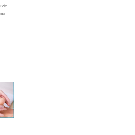
rvie
pour