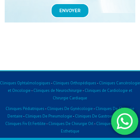
ENVOYER
Cliniques Ophtalmologiques
-
Cliniques Orthopédiques
-
Cliniques Cancérologie
et Oncologie
-
Cliniques de Neurochirurgie
-
Cliniques de Cardiologie et
Chirurgie Cardiaque
Cliniques Pédiatriques
-
Cliniques De Gynécologie
-
Cliniques De Chirurgie
Dentaire
-
Cliniques De Pneumologie
-
Cliniques De Gastroentérologie
-
Cliniques Fiv Et Fertilite
-
Cliniques De Chirurgie Orl
-
Cliniques De Chirurgie
Esthetique