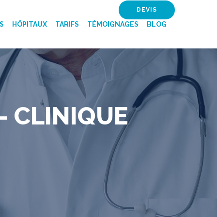
DEVIS
S
HÔPITAUX
TARIFS
TÉMOIGNAGES
BLOG
- CLINIQUE