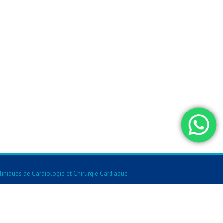
liniques de Cardiologie et Chirurgie Cardiaque
Fiv Et Fertilite
-
Cliniques De Chirurgie Orl
-
Cliniques De Chirurgie Esthetique