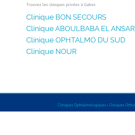
Trouvez les cliniques privées à Gabes
Clinique BON SECOURS
Clinique ABOULBABA EL ANSAR
Clinique OPHTALMO DU SUD
Clinique NOUR
Cliniques Ophtalmologiques
-
Cliniques Orth
Cliniques Pédiatriques
-
Cliniques De Gynécologie
-
Cliniques De Chirurgie D