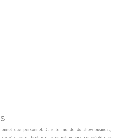
és
essionnel que personnel. Dans le monde du show-business,
arrière, en particulier dans un milieu aussi compétitif que