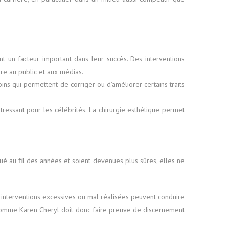
t un facteur important dans leur succès. Des interventions
ire au public et aux médias.
ins qui permettent de corriger ou d’améliorer certains traits
ressant pour les célébrités. La chirurgie esthétique permet
é au fil des années et soient devenues plus sûres, elles ne
s interventions excessives ou mal réalisées peuvent conduire
te comme Karen Cheryl doit donc faire preuve de discernement