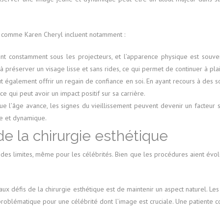
é comme Karen Cheryl incluent notamment :
nt constamment sous les projecteurs, et l’apparence physique est souven
à préserver un visage lisse et sans rides, ce qui permet de continuer à pla
t également offrir un regain de confiance en soi. En ayant recours à des so
e qui peut avoir un impact positif sur sa carrière.
 l’âge avance, les signes du vieillissement peuvent devenir un facteur st
e et dynamique.
de la chirurgie esthétique
des limites, même pour les célébrités. Bien que les procédures aient évolu
ux défis de la chirurgie esthétique est de maintenir un aspect naturel. Le
ent problématique pour une célébrité dont l’image est cruciale. Une patien