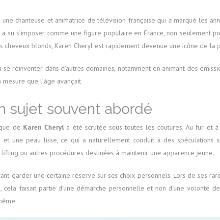
une chanteuse et animatrice de télévision française qui a marqué les ann
le a su s’imposer comme une figure populaire en France, non seulement p
es cheveux blonds, Karen Cheryl est rapidement devenue une icône de la p
su se réinventer dans d’autres domaines, notamment en animant des émissio
à mesure que l’âge avançait.
un sujet souvent abordé
ique de
Karen Cheryl
a été scrutée sous toutes les coutures. Au fur et 
et une peau lisse, ce qui a naturellement conduit à des spéculations su
 lifting ou autres procédures destinées à maintenir une apparence jeune.
ant garder une certaine réserve sur ses choix personnels. Lors de ses rares 
s, cela faisait partie d’une démarche personnelle et non d’une volonté d
-même.