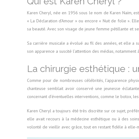
Qui est Karen Cheryl ?
Karen Cheryl, née en 1956 sous le nom de Karen Naïm, est 
« La Déclaration d’Amour » ou encore « Nuit de folie ». El
sa beauté. Avec son visage de jeune femme pétillante et s
Sa carrière musicale a évolué au fil des années, et elle a 
son apparence a suscité l’attention des médias, notamment 
La chirurgie esthétique : 
Comme pour de nombreuses célébrités, l’apparence phys
chanteuse semblait avoir conservé une jeunesse éclatante 
concernant d’éventuelles interventions, comme le botox, les
Karen Cheryl a toujours été très discrète sur ce sujet, préfér
elle avait recours à la médecine esthétique ou à des soin
volonté de vieillir avec grâce, tout en restant fidèle à elle