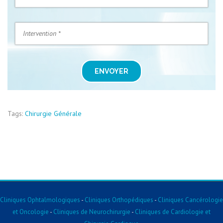
ENVOYER
Tags:
Chirurgie Générale
Cliniques Ophtalmologiques
-
Cliniques Orthopédiques
-
Cliniques Cancérologie
et Oncologie
-
Cliniques de Neurochirurgie
-
Cliniques de Cardiologie et