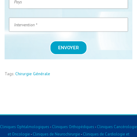
ENVOYER
Tags:
Chirurgie Générale
Cliniques Ophtalmologiques
-
Cliniques Orthopédiques
-
Cliniques Cancérologie
et Oncologie
-
Cliniques de Neurochirurgie
-
Cliniques de Cardiologie et