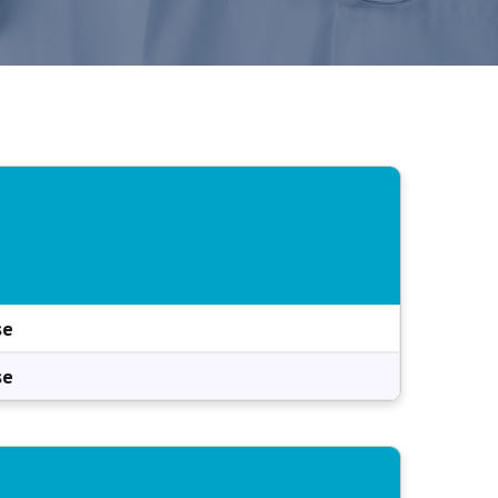
se
se